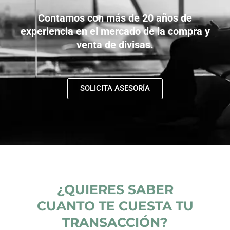
Contamos con más de 20 años de
experiencia en el mercado de la
compra y
venta de divisas
.
SOLICITA ASESORÍA
¿QUIERES SABER
CUANTO TE CUESTA TU
TRANSACCIÓN?